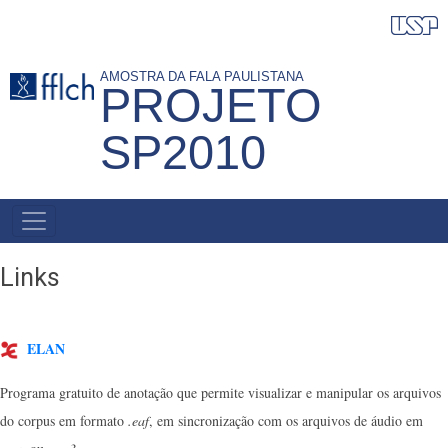
Pular
para
o
AMOSTRA DA FALA PAULISTANA
PROJETO
conteúdo
principal
SP2010
NAVEGAÇÃO
PRINCIPAL
Links
ELAN
Programa gratuito de anotação que permite visualizar e manipular os arquivos
do corpus em formato
.eaf
, em sincronização com os arquivos de áudio em